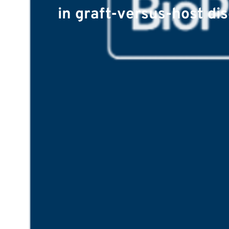
in graft-versus-host di