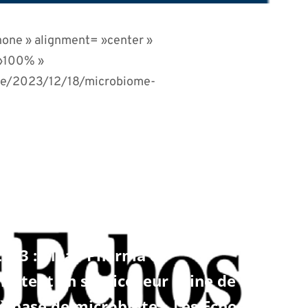
none » alignment= »center »
 »100% »
cle/2023/12/18/microbiome-
023 : MaaT Pharma et
ttent en service leur usine de
 base de microbiote – Les Echos