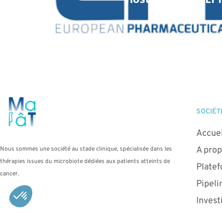
SOCIÉT
Accuei
A prop
Nous sommes une société au stade clinique, spécialisée dans les
thérapies issues du microbiote dédiées aux patients atteints de
Plate
cancer.
Pipeli
Invest
Politi