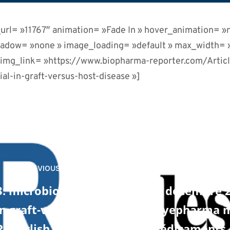
rl= »11767″ animation= »Fade In » hover_animation= »
hadow= »none » image_loading= »default » max_width=
 img_link= »https://www.biopharma-reporter.com/Arti
l-in-graft-versus-host-disease »]
PREVIOUS POST
NEXT POST
3: microbiome-
21 décembre 2
n graft-versus-
Skyepharma me
 (English only)
médicaments à