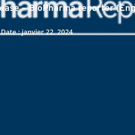
sease – BioPharma reporter (Eng
Date : janvier 22, 2024