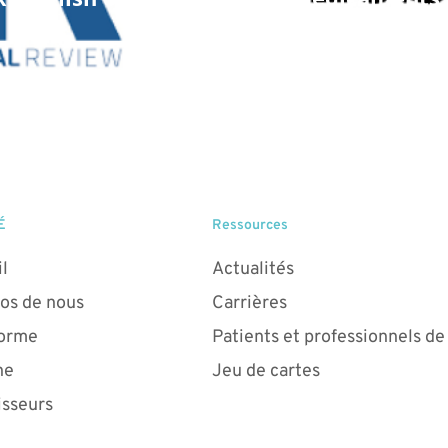
É
Ressources
l
Actualités
os de nous
Carrières
forme
Patients et professionnels de
ne
Jeu de cartes
isseurs
que de confidentialité