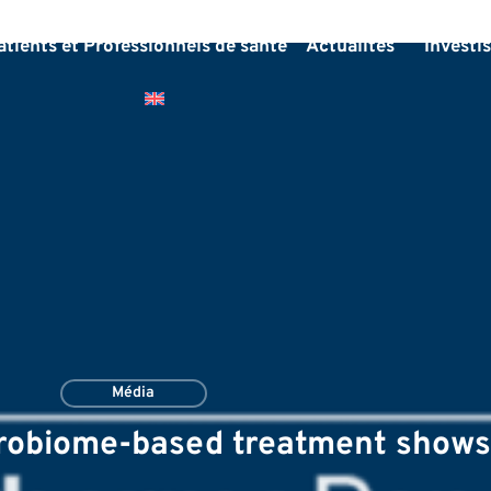
atients et Professionnels de santé
Actualités
Investi
Média
robiome-based treatment shows 