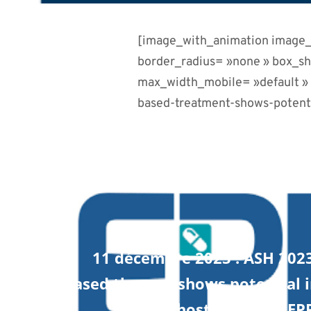
[image_with_animation image_u
border_radius= »none » box_s
max_width_mobile= »default »
based-treatment-shows-potentia
11 décembre 2023 : ASH 202
based therapy shows potential i
host disease – EPR