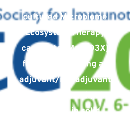
Evaluation of a new co-
cultured Microbiome
Ecosystem Therapy
candidate (MaaT03X)
for clinical testing as
adjuvant/neoadjuvant
to immune checkpoint
inhibitors in solid
tumors