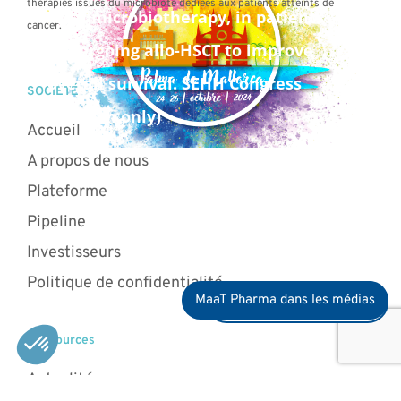
thérapies issues du microbiote dédiées aux patients atteints de
fecal microbiotherapy, in patients
cancer.
undergoing allo-HSCT to improve
overall survival. SEHH Congress
SOCIÉTÉ
(Spanish only)
Accueil
A propos de nous
Plateforme
Pipeline
Investisseurs
Politique de confidentialité
MaaT Pharma dans les médias
Devenez membre du club
Ressources
Actualités