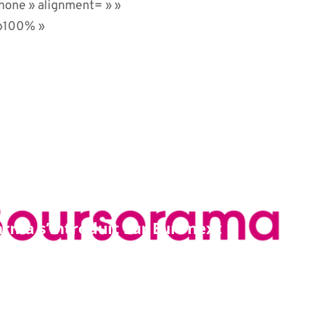
none » alignment= » »
 »100% »
rma s’introduit sur Euronext