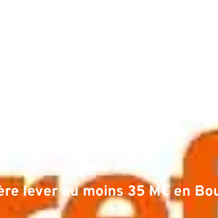
atients et Professionnels de santé
Actualités
Investi
Média
re lever au moins 35 M€ en Bo