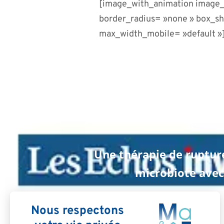
[image_with_animation image_
border_radius= »none » box_s
max_width_mobile= »default »
Une thérapie de rupture
microbiote ave