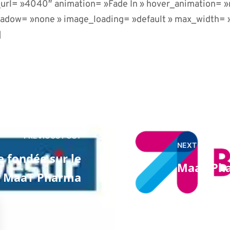
url= »4040″ animation= »Fade In » hover_animation= »
hadow= »none » image_loading= »default » max_width=
]
PREVIOUS POST
NEXT POST
 fondée sur le
MaaT Pha
c MaaT Pharma