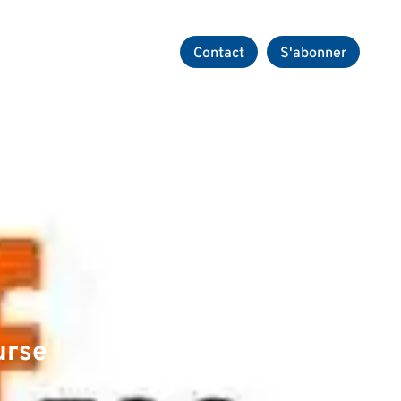
Carrières
sseurs
Contact
S'abonner
urse