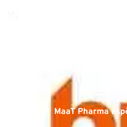
À propos
Plateforme
Pipeline
P
MaaT Pharma espè