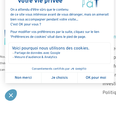
SOCIÉT
Accuei
A prop
Nous sommes une société au stade clinique, spécialisée dans les
thérapies issues du microbiote dédiées aux patients atteints de
Plate
cancer.
Pipeli
Invest
Politi