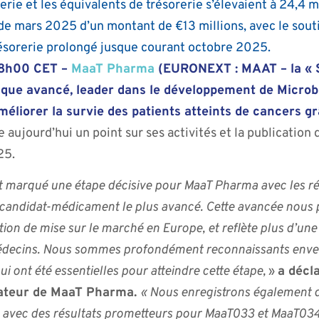
rie et les équivalents de trésorerie s’élevaient à 24,4 mi
de mars 2025 d’un montant de €13 millions, avec le sout
trésorerie prolongé jusque courant octobre 2025.
 18h00 CET –
MaaT Pharma
(EURONEXT : MAAT – la « So
nique avancé, leader dans le développement de Micr
éliorer la survie des patients atteints de cancers g
 aujourd’hui un point sur ses activités et la publication 
25.
 marqué une étape décisive pour MaaT Pharma avec les résu
candidat-médicament le plus avancé. Cette avancée nous 
on de mise sur le marché en Europe, et reflète plus d’une 
médecins. Nous sommes profondément reconnaissants envers
qui ont été essentielles pour atteindre cette étape,
»
a décl
dateur de MaaT Pharma.
« Nous enregistrons également d
e, avec des résultats prometteurs pour MaaT033 et MaaT034.