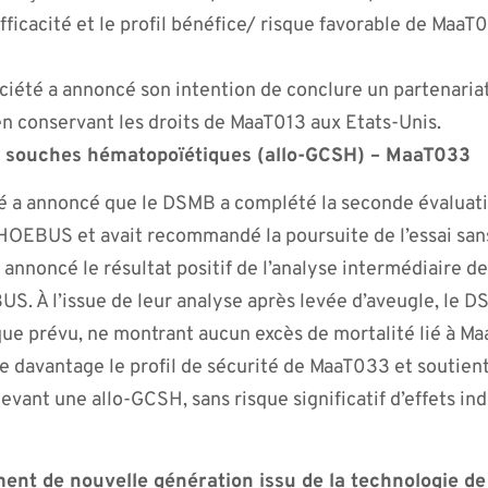
efficacité et le profil bénéfice/ risque favorable de MaaT
ociété a annoncé son intention de conclure un partenariat
n conservant les droits de MaaT013 aux Etats-Unis.
es souches hématopoïétiques (allo-GCSH) – MaaT033
té a annoncé que le DSMB a complété la seconde évaluati
PHOEBUS et avait recommandé la poursuite de l’essai san
a annoncé le résultat positif de l’analyse intermédiaire d
S. À l’issue de leur analyse après levée d’aveugle, le D
que prévu, ne montrant aucun excès de mortalité lié à Ma
re davantage le profil de sécurité de MaaT033 et soutient 
evant une allo-GCSH, sans risque significatif d’effets ind
t de nouvelle génération issu de la technologie de