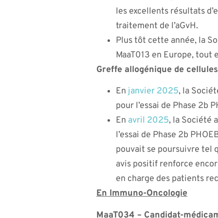
les excellents résultats d’
traitement de l’aGvH.
Plus tôt cette année, la S
MaaT013 en Europe, tout e
Greffe allogénique de cellul
En
janvier 2025
, la Socié
pour l’essai de Phase 2b 
En
avril 2025
, la Société 
l’essai de Phase 2b PHOEBU
pouvait se poursuivre tel 
avis positif renforce enco
en charge des patients rec
En Immuno-Oncologie
MaaT034 – Candidat-médicamen