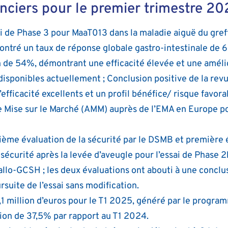
anciers pour le premier trimestre 20
sai de Phase 3 pour MaaT013 dans la maladie aiguë du greff
montré un taux de réponse globale gastro-intestinale de
an de 54%, démontrant une efficacité élevée et une amélio
disponibles actuellement ; Conclusion positive de la re
efficacité excellents et un profil bénéfice/ risque favor
e Mise sur le Marché (AMM) auprès de l’EMA en Europe 
xième évaluation de la sécurité par le DSMB et première 
 sécurité après la levée d’aveugle pour l’essai de Phase
allo-GCSH ; les deux évaluations ont abouti à une conclu
uite de l’essai sans modification.
 1,1 million d’euros pour le T1 2025, généré par le prog
ion de 37,5% par rapport au T1 2024.