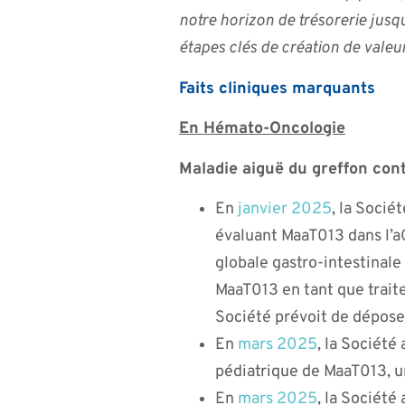
notre horizon de trésorerie jus
étapes clés de création de valeu
Faits cliniques marquants
En Hémato-Oncologie
Maladie aiguë du greffon con
En
janvier 2025
, la Socié
évaluant MaaT013 dans l’aG
globale gastro-intestinale 
MaaT013 en tant que traite
Société prévoit de dépos
En
mars 2025
, la Société
pédiatrique de MaaT013, 
En
mars 2025
, la Société