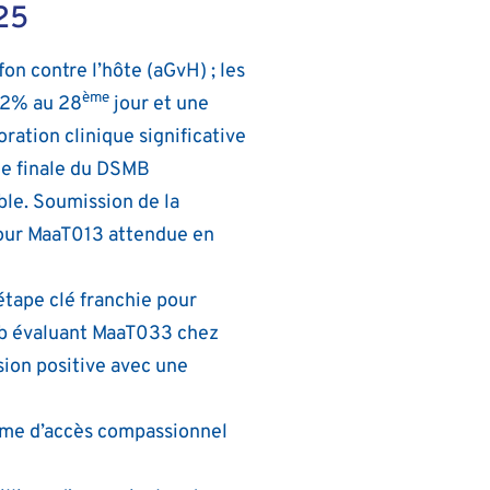
25
on contre l’hôte (aGvH) ; les
ème
 62% au 28
jour et une
ration clinique significative
vue finale du DSMB
able. Soumission de la
pour MaaT013 attendue en
étape clé franchie pour
 2b évaluant MaaT033 chez
sion positive avec une
ramme d’accès compassionnel