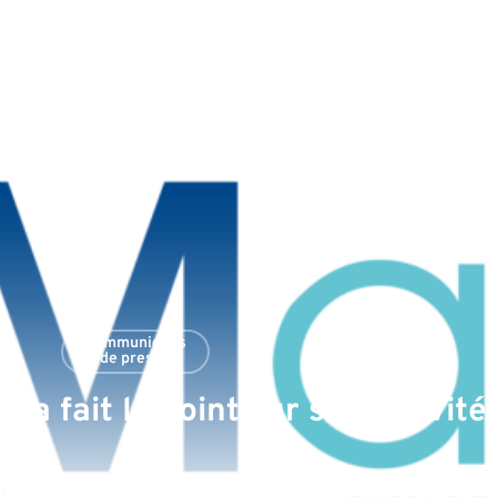
Communiqués
de presse
a fait le point sur ses activités
nciers pour le premier trimestre