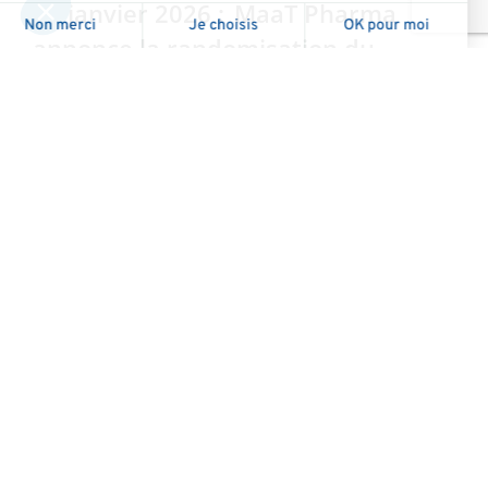
20 janvier 2026 : MaaT Pharma
annonce la randomisation du
premier patient dans IMMUNOLIFE,
essai Phase 2 promu par Gustave
Roussy évaluant le rôle du
microbiote pour contourner la
résistance aux ICI chez des patients
CPNPC avancé avec dysbiose liée
aux antibiotiques
MaaT Pharma annonce la randomisation du
premier patient dans IMMUNOLIFE, essai Phase 2
promu par Gustave Roussy évaluant le rôle du…
Clinical
MaaT Pharma
janvier 20, 2026