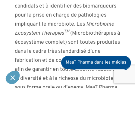
candidats et à identifier des biomarqueurs
pour la prise en charge de pathologies
impliquant le microbiote. Les
Microbiome
TM
Ecosystem Therapies
(Microbiothérapies à
écosystème complet) sont toutes produites
dans le cadre très standardisé d’une
fabrication et de contrôles qualité cGMP,
MaaT Pharma dans les médias
Devenez membre du club
afin de garantir en toute sécurité l’accès à
la diversité et à la richesse du microbiote,
sous forme orale ou d’
enema
. MaaT Pharma
bénéficie de l’engagement de scientifiques
de renommée mondiale et de relations
établies avec les instances réglementaires
pour faire progresser l’intégration des
thérapies à base de microbiote dans la