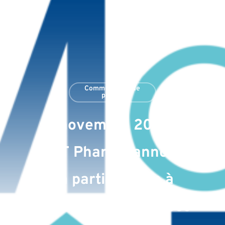
Communiqués de
presse
7 novembre 2022 :
MaaT Pharma annonce
sa participation à
plusieurs conférences