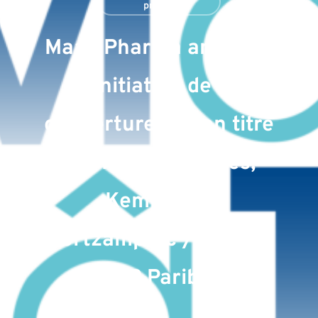
presse
MaaT Pharma annonce
l’initiation de la
couverture de son titre
par KBC Securities,
Kempen et
Portzamparc / Groupe
BNP Paribas