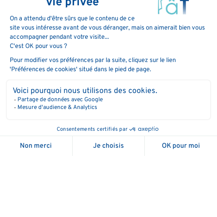
l’engagement de scientifiques de
renommée mondiale et de relations
établies avec les instances réglementaires
pour faire progresser l’intégration des
thérapies à base de microbiote dans la
pratique clinique.
MaaT Pharma est cotée sur Euronext Paris
MaaT Pharma dans les médias
depuis novembre 2021 (Code mnémonique
Devenez membre du club
: MAAT).
PREVIOUS POST
MaaT Pharma annonce sa