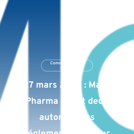
Communiqués de
presse
27 mars 2023 : MaaT
Pharma reçoit deux
autorisations
réglementaires pour