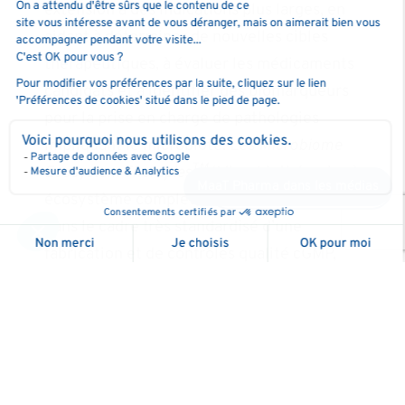
extension à des indications plus larges, en
aidant à déterminer de nouvelles cibles
thérapeutiques, à évaluer les médicaments
candidats et à identifier des biomarqueurs
pour la prise en charge de pathologies
impliquant le microbiote. Les
Microbiome
TM
Ecosystem Therapies
(Microbiothérapies à
MaaT Pharma dans les médias
Devenez membre du club
écosystème complet) sont toutes produites
dans le cadre très standardisé d’une
fabrication et de contrôles qualité cGMP,
afin de garantir en toute sécurité l’accès à
la diversité et à la richesse du microbiote,
sous forme orale ou d’
enema
. MaaT Pharma
bénéficie de l’engagement de scientifiques
de renommée mondiale et de relations