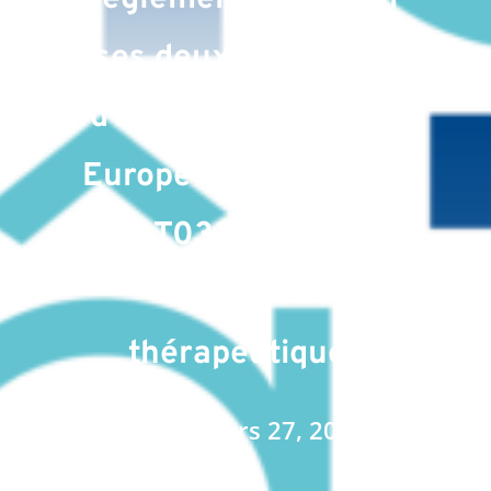
ses deux demandes
d’essais cliniques en
Europe afin d’évaluer
MaaT033 dans deux
indications
thérapeutiques
Date : mars 27, 2023